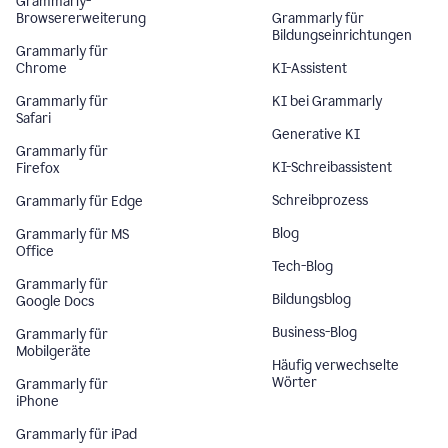
Grammarly-
Browsererweiterung
Grammarly für
Bildungseinrichtungen
Grammarly für
Chrome
KI-Assistent
Grammarly für
KI bei Grammarly
Safari
Generative KI
Grammarly für
KI-Schreibassistent
Firefox
Schreibprozess
Grammarly für Edge
Blog
Grammarly für MS
Office
Tech-Blog
Grammarly für
Bildungsblog
Google Docs
Business-Blog
Grammarly für
Mobilgeräte
Häufig verwechselte
Wörter
Grammarly für
iPhone
Grammarly für iPad