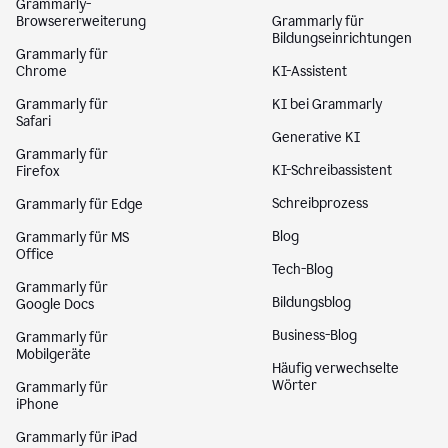
Grammarly-
Browsererweiterung
Grammarly für
Bildungseinrichtungen
Grammarly für
Chrome
KI-Assistent
Grammarly für
KI bei Grammarly
Safari
Generative KI
Grammarly für
KI-Schreibassistent
Firefox
Schreibprozess
Grammarly für Edge
Blog
Grammarly für MS
Office
Tech-Blog
Grammarly für
Bildungsblog
Google Docs
Business-Blog
Grammarly für
Mobilgeräte
Häufig verwechselte
Wörter
Grammarly für
iPhone
Grammarly für iPad